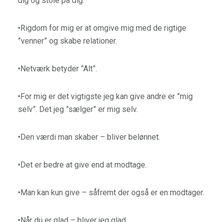
dig og stole på dig.
•Rigdom for mig er at omgive mig med de rigtige
”venner” og skabe relationer.
•Netværk betyder ”Alt”.
•For mig er det vigtigste jeg kan give andre er ”mig
selv”. Det jeg ”sælger” er mig selv.
•Den værdi man skaber – bliver belønnet.
•Det er bedre at give end at modtage.
•Man kan kun give – såfremt der også er en modtager.
•Når du er glad – bliver jeg glad.