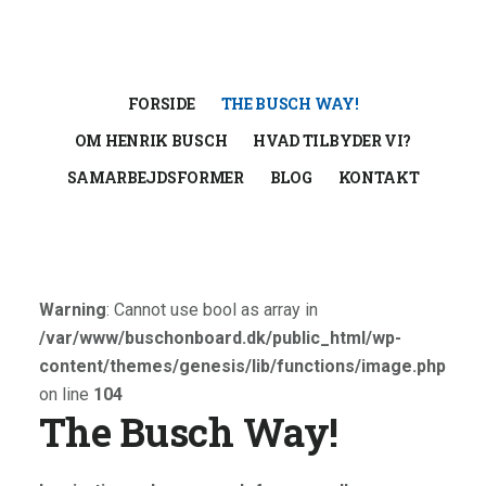
Skip
Gå
til
direkte
indhold
til
footer
FORSIDE
THE BUSCH WAY!
OM HENRIK BUSCH
HVAD TILBYDER VI?
SAMARBEJDSFORMER
BLOG
KONTAKT
Warning
: Cannot use bool as array in
/var/www/buschonboard.dk/public_html/wp-
content/themes/genesis/lib/functions/image.php
on line
104
The Busch Way!